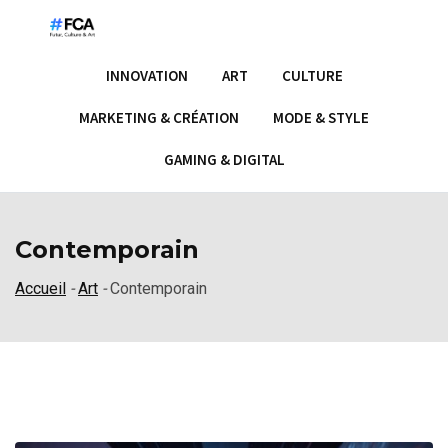
S
k
i
INNOVATION
ART
CULTURE
p
t
MARKETING & CRÉATION
MODE & STYLE
o
GAMING & DIGITAL
c
o
n
Contemporain
t
e
Accueil
-
Art
-
Contemporain
n
t