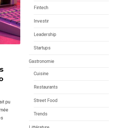
Fintech
Investir
Leadership
Startups
Gastronomie
s
Cuisine
o
Restaurants
Street Food
ait pu
urnée
Trends
es
Littérature