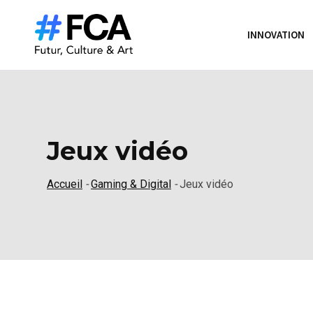
S
k
INNOVATION
i
p
t
o
c
o
Jeux vidéo
n
t
Accueil
-
Gaming & Digital
-
Jeux vidéo
e
n
t