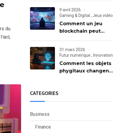
le
play-to-earn
9 avril 2026
Gaming & Digital
,
Jeux vidéo
Comment un jeu
rs du
blockchain peut
l’œil,
séduire les joueurs
classiques
31 mars 2026
Futur numérique
,
Innovation
Comment les objets
phygitaux changent
la manière de
collectionner
CATEGORIES
Business
Finance