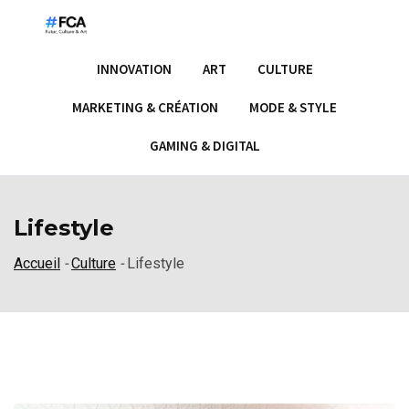
S
k
i
INNOVATION
ART
CULTURE
p
t
MARKETING & CRÉATION
MODE & STYLE
o
GAMING & DIGITAL
c
o
n
Lifestyle
t
e
Accueil
-
Culture
-
Lifestyle
n
t