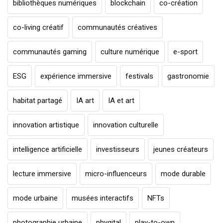
bibliothèques numériques
blockchain
co-création
co-living créatif
communautés créatives
communautés gaming
culture numérique
e-sport
ESG
expérience immersive
festivals
gastronomie
habitat partagé
IA art
IA et art
innovation artistique
innovation culturelle
intelligence artificielle
investisseurs
jeunes créateurs
lecture immersive
micro-influenceurs
mode durable
mode urbaine
musées interactifs
NFTs
photographie urbaine
phygital
play-to-own